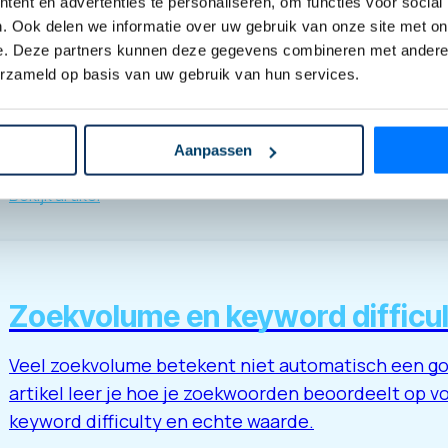
ent en advertenties te personaliseren, om functies voor social
. Ook delen we informatie over uw gebruik van onze site met on
Short-tail en long-tail zoekwoo
e. Deze partners kunnen deze gegevens combineren met andere i
erzameld op basis van uw gebruik van hun services.
Niet elk zoekwoord werkt hetzelfde. Short-tail zo
en populair. Long-tail zoekwoorden zijn specifieker 
dit artikel leer je hoe je ze slim inzet.
Aanpassen
Bekijk artikel
Zoekvolume en keyword difficul
Veel zoekvolume betekent niet automatisch een go
artikel leer je hoe je zoekwoorden beoordeelt op v
keyword difficulty en echte waarde.