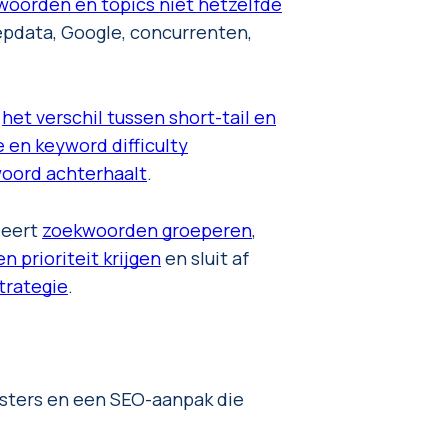
oorden en topics niet hetzelfde
epdata, Google, concurrenten,
t
het verschil tussen short-tail en
 en keyword difficulty
woord achterhaalt
.
leert
zoekwoorden groeperen
,
 prioriteit krijgen
en sluit af
trategie
.
usters en een SEO-aanpak die