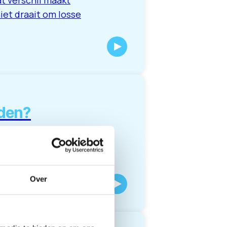
t verschil maakt
niet draait om losse
rden?
men uit zoekgedrag,
tdek je waar je
Over