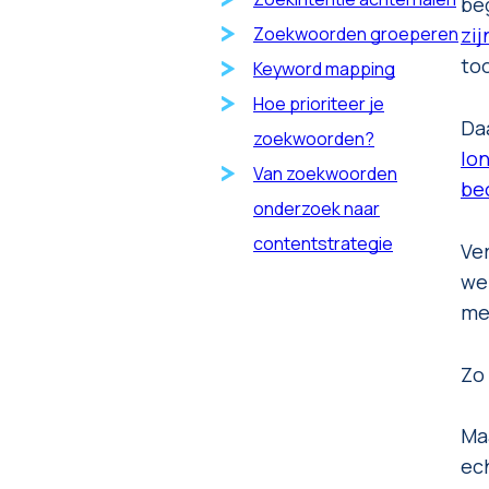
beg
zij
Zoekwoorden groeperen
to
Keyword mapping
Hoe prioriteer je
Daa
zoekwoorden?
lo
Van zoekwoorden
be
onderzoek naar
contentstrategie
Ver
we
me
Zo
Ma
ec