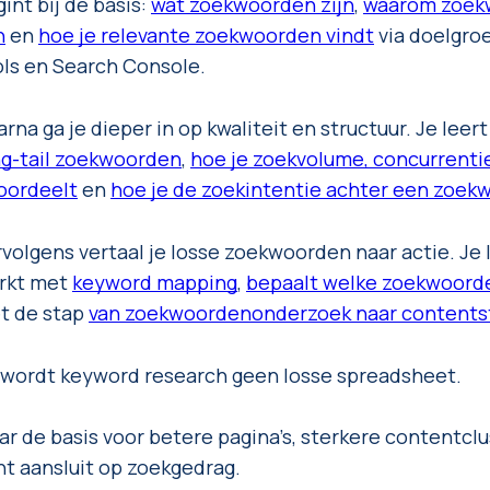
int bij de basis:
wat zoekwoorden zijn
,
waarom zoekw
n
en
hoe je relevante zoekwoorden vindt
via doelgro
ols en Search Console.
rna ga je dieper in op kwaliteit en structuur. Je leer
ng-tail zoekwoorden
,
hoe je zoekvolume, concurrentie
oordeelt
en
hoe je de zoekintentie achter een zoek
volgens vertaal je losse zoekwoorden naar actie. Je 
rkt met
keyword mapping
,
bepaalt welke zoekwoorden
t de stap
van zoekwoordenonderzoek naar contents
 wordt keyword research geen losse spreadsheet.
ar de basis voor betere pagina’s, sterkere contentcl
ht aansluit op zoekgedrag.