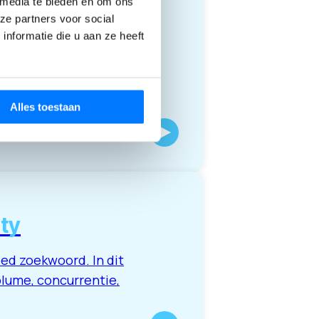
 media te bieden en om ons
ze partners voor social
rden
nformatie die u aan ze heeft
ekwoorden zijn breed
en vaak kansrijker. In
Alles toestaan
ty
ed zoekwoord. In dit
olume, concurrentie,