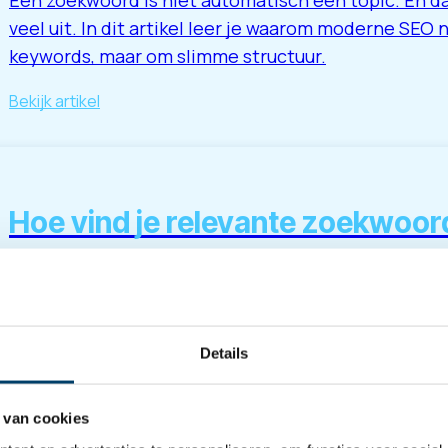
Een zoekwoord is niet automatisch een topic. En da
veel uit. In dit artikel leer je waarom moderne SEO 
keywords, maar om slimme structuur.
Bekijk artikel
Hoe vind je relevante zoekwoo
Goede zoekwoorden komen niet uit één tool. Ze ko
klantvragen, concurrenten en data. In dit artikel on
relevante zoekwoordideeën vindt.
Details
Bekijk artikel
 van cookies