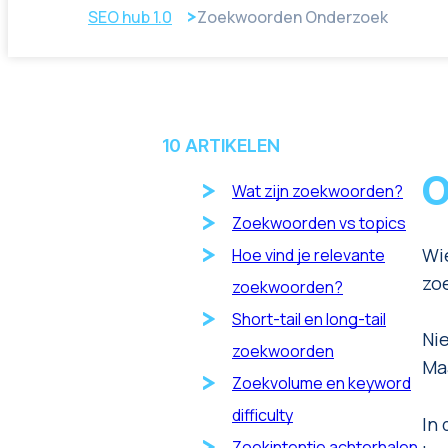
SEO hub 1.0
Zoekwoorden Onderzoek
Marketplace Marketing
Amazon Marketing
Bol.com Marketing
Feed Management
10
ARTIKELEN
(Marketplaces)
O
Wat zijn zoekwoorden?
Zoekwoorden vs topics
Wi
Hoe vind je relevante
zo
zoekwoorden?
Short-tail en long-tail
Ni
zoekwoorden
Ma
Zoekvolume en keyword
difficulty
In
Zoekintentie achterhalen