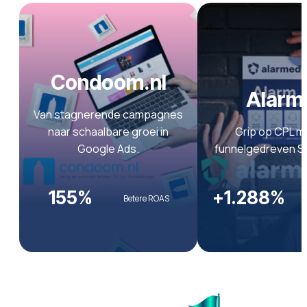
Condoom.nl
Alarm
Van stagnerende campagnes
naar schaalbare groei in
Grip op CPL m
Google Ads.
funnelgedreven S
155%
+1.288%
Betere ROAS