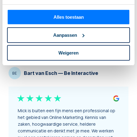
oplossing, maar ook voor de stappen die daarna
gezet moeten worden, houdt hij alles
nauwlettend in de gaten en komt hij met goede
Alles toestaan
tips en evaluaties. Net even dat beetje extra om
de beste resultaten te behalen voor onze
Aanpassen
klanten. Wat wij enorm waarderen in Mick. Peak is
een waardevolle partner voor de lange termijn!
Weigeren
Bart van Esch
—
Be Interactive
BE
Mick is buiten een fijn mens een professional op
het gebied van Online Marketing. Kennis van
zaken, hoogwaardige service, heldere
communicatie en denkt met je mee. We werken