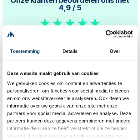
Onze klanten beoordelen ons met
4,9
/ 5
Toestemming
Details
Over
Reviews
Deze website maakt gebruik van cookies
We gebruiken cookies om content en advertenties te
personaliseren, om functies voor social media te bieden
en om ons websiteverkeer te analyseren. Ook delen we
informatie over uw gebruik van onze site met onze
Fijne partner om mee samen te werken! Mick kijkt
partners voor social media, adverteren en analyse. Deze
niet alleen naar de directe vraag maar denkt mee
partners kunnen deze gegevens combineren met andere
over een totale oplossing. Hij schrijft een plan,
informatie die u aan ze heeft verstrekt of die ze hebben
geeft de juiste tips en zorgt dat alles piek fijn in
orde is. Zowel tijdens de bouw van de web-
verzameld op basis van uw gebruik van hun services.