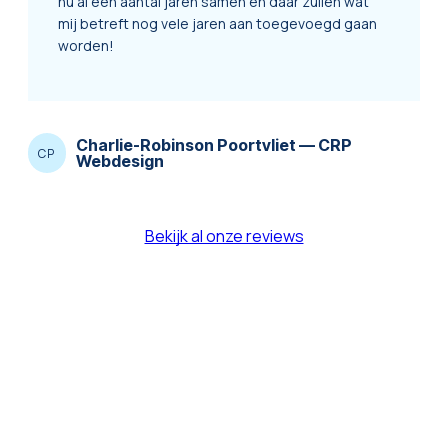
nu al een aantal jaren samen en daar zullen wat
mij betreft nog vele jaren aan toegevoegd gaan
worden!
Charlie-Robinson Poortvliet
—
CRP
CP
Webdesign
Bekijk al onze reviews