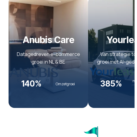
Anubis Care
Yourle
Datagedreven e-commerce
Van strategie to
groei in NL & BE
groei met AI-ged
me
140%
385%
Omzetgroei