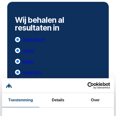
Wij behalen al
resultaten in
Amersfoort
Soest
Baarn
Hilversum
Utrecht
Zeist
Toestemming
Details
Over