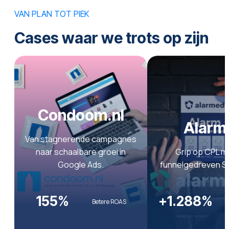
VAN PLAN TOT PIEK
Cases waar we trots op zijn
Condoom.nl
Alarm
Van stagnerende campagnes
naar schaalbare groei in
Grip op CPL m
Google Ads.
funnelgedreven S
155%
+1.288%
Betere ROAS