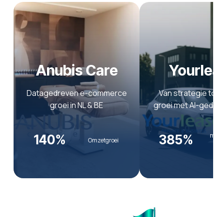
Anubis Care
Yourle
Datagedreven e-commerce
Van strategie to
groei in NL & BE
groei met AI-ged
me
140%
385%
Omzetgroei