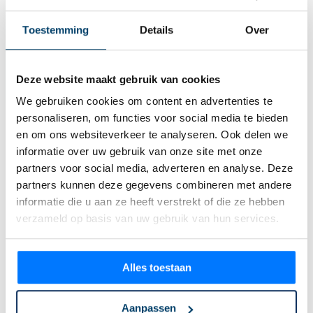
Onze klanten beoordelen ons met
4,9
/ 5
Toestemming
Details
Over
Deze website maakt gebruik van cookies
We gebruiken cookies om content en advertenties te
personaliseren, om functies voor social media te bieden
en om ons websiteverkeer te analyseren. Ook delen we
informatie over uw gebruik van onze site met onze
Reviews
partners voor social media, adverteren en analyse. Deze
partners kunnen deze gegevens combineren met andere
informatie die u aan ze heeft verstrekt of die ze hebben
verzameld op basis van uw gebruik van hun services.
Great team. Dat je ook echt verder helpt om de
ambities die je als bureau of merk wil halen.
Alles toestaan
Technisch hoogstaand om doelgroepen te
bereiken op basis van socials, Google en de
Aanpassen