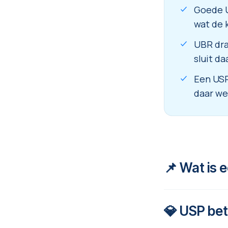
Goede U
wat de k
UBR dra
sluit d
Een USP
daar we
📌 Wat is 
💎 USP be
USP staat voo
USP is een on