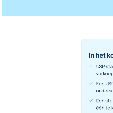
In het k
USP sta
verkoo
Een USP
ondersc
Een ste
één te 