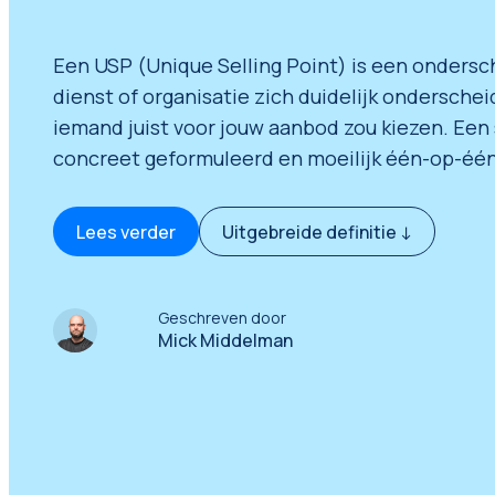
Marketplace Marketing
Een USP (Unique Selling Point) is een onders
Amazon Marketing
dienst of organisatie zich duidelijk onderschei
Bol.com Marketing
iemand juist voor jouw aanbod zou kiezen. Een 
Feed Management
concreet geformuleerd en moeilijk één-op-één
(Marketplaces)
Lees verder
Uitgebreide definitie ↓
Geschreven door
Mick Middelman