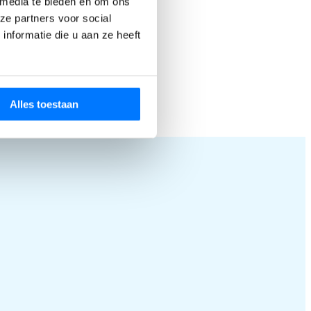
 media te bieden en om ons
’s,
ze partners voor social
nformatie die u aan ze heeft
” komt al veel
n zoals:
e klant pas
Alles toestaan
sparing of
id of prijs.
rganisatie.
alternatieven.