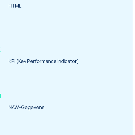
HTML
eid,
jpelijk,
K
KPI (Key Performance Indicator)
N
NAW-Gegevens
an heeft.