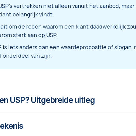
SP’s vertrekken niet alleen vanuit het aanbod, maar 
lant belangrijk vindt.
ait om de reden waarom een klant daadwerkelijk zo
aarom sterk aan op USP.
 is iets anders dan een waardepropositie of slogan,
l onderdeel van zijn.
een USP? Uitgebreide uitleg
tekenis
r
Unique Selling Point
en betekent uniek verkoopar
derscheidend voordeel waarmee een product, dienst,