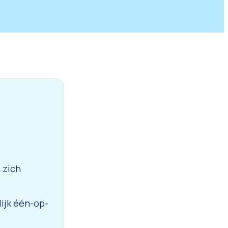
 zich
lijk één-op-