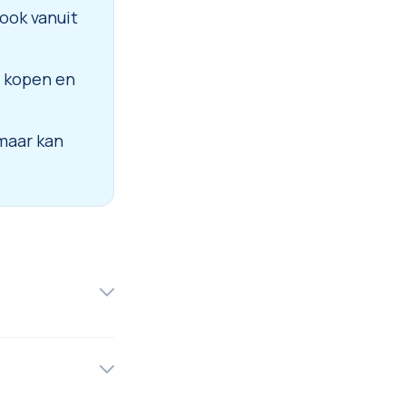
ook vanuit
u kopen en
 maar kan
gument. Een
 merk of