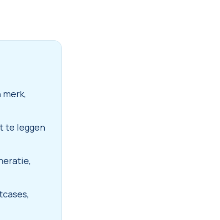
n merk,
t te leggen
eratie,
tcases,