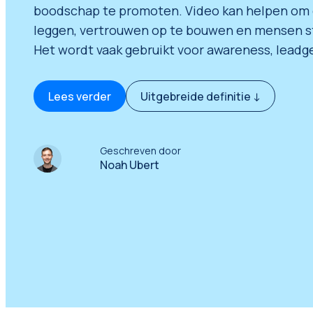
boodschap te promoten. Video kan helpen om 
Marketplace Marketing
leggen, vertrouwen op te bouwen en mensen ste
Het wordt vaak gebruikt voor awareness, leadge
Amazon Marketing
Bol.com Marketing
Lees verder
Uitgebreide definitie ↓
Feed Management
(Marketplaces)
Geschreven door
Noah Ubert