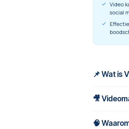
Video k
social m
Effecti
boodsch
📌 Wat is 
🎥 Videom
Videomarketing
boodschap on
uit te leggen,
🧠 Waarom
Videomarketing
overtuigen of 