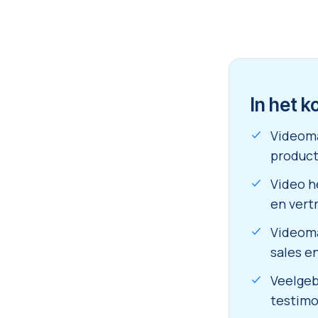
In het k
Videoma
product
Video h
en vert
Videoma
sales e
Veelgeb
testimo