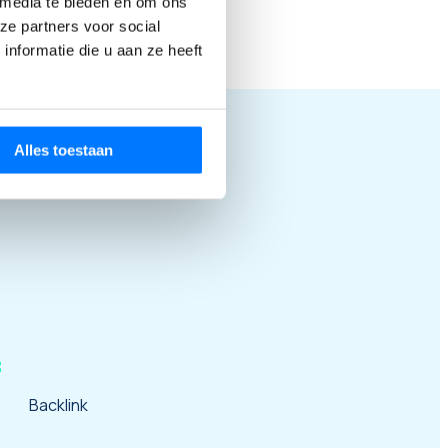
 media te bieden en om ons
ze partners voor social
nformatie die u aan ze heeft
je bent, wat je
Alles toestaan
tlegvideo.
rijven?
aarom het
rage aan
ales en
B
of toepassing
Backlink