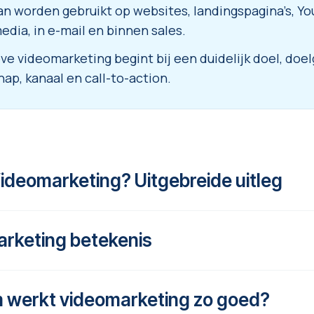
an worden gebruikt op websites, landingspagina’s, Y
edia, in e-mail en binnen sales.
eve videomarketing begint bij een duidelijk doel, doe
ap, kanaal en call-to-action.
Videomarketing? Uitgebreide uitleg
arketing betekenis
 is het inzetten van
video om een merk, product, d
der de aandacht te brengen
. Video kan worden geb
 vertrouwen op te bouwen, een product te demonstrer
 werkt videomarketing zo goed?
 is het strategisch inzetten van video om een merk,
een verhaal sterker over te brengen dan met alleen t