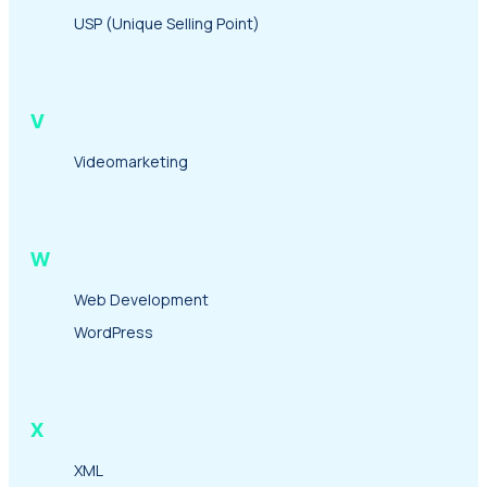
USP (Unique Selling Point)
Kort gezegd:
een sterke website begint bij goede techniek.
V
En goede techniek blijft werken, ook nadat de
Videomarketing
website live staat.
W
Web Development
WordPress
X
XML