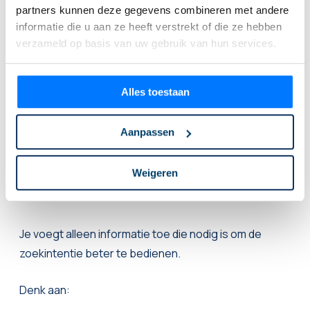
partners kunnen deze gegevens combineren met andere
informatie die u aan ze heeft verstrekt of die ze hebben
✍️ Vul ontbrekende informatie
verzameld op basis van uw gebruik van hun services.
aan
Alles toestaan
Content optimaliseren betekent vaak dat je
ontbrekende informatie toevoegt.
Aanpassen
Maar niet zomaar meer tekst.
Weigeren
Meer tekst is niet automatisch betere content.
Je voegt alleen informatie toe die nodig is om de
zoekintentie beter te bedienen.
Denk aan: