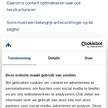
Daarom is content optimaliseren vaak ook
herstructureren.
Soms moet een belangrijk antwoord hoger op de
pagina.
Soms moet een lange intro korter.
Soms moeten secties van plek wisselen.
Toestemming
Details
Over
Soms moet je een pagina opdelen in duidelijkere
onderdelen.
Deze website maakt gebruik van cookies
We gebruiken cookies om content en advertenties te
De vraag is steeds:
personaliseren, om functies voor social media te bieden
en om ons websiteverkeer te analyseren. Ook delen we
informatie over uw gebruik van onze site met onze
wat moet iemand wanneer weten om goed
partners voor social media, adverteren en analyse. Deze
geholpen te zijn?