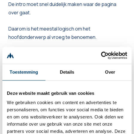
De intro moet snel duidelijk maken waar de pagina
over gaat.
Daarom is het meestal logisch om het
hoofdonderwerp al vroeg te benoemen.
Niet geforceerd in de eerste zin omdat het “moet”.
Maar omdat de bezoeker snel bevestiging nodig
Toestemming
Details
Over
heeft.
De intro zet de toon.
Deze website maakt gebruik van cookies
We gebruiken cookies om content en advertenties te
En zoekwoorden kunnen daarbij helpen.
personaliseren, om functies voor social media te bieden
en om ons websiteverkeer te analyseren. Ook delen we
informatie over uw gebruik van onze site met onze
📚 In H2’s en H3’s
partners voor social media, adverteren en analyse. Deze