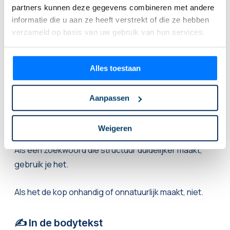
partners kunnen deze gegevens combineren met andere
Zoekwoorden mogen in headings staan.
informatie die u aan ze heeft verstrekt of die ze hebben
verzameld op basis van uw gebruik van hun services.
Maar alleen wanneer ze logisch passen.
Niet elke H2 hoeft het hoofdzoekwoord te bevatten.
Alles toestaan
En niet elke H3 hoeft een keywordvariant te zijn.
Aanpassen
Headings zijn er vooral om structuur te geven.
Weigeren
Als een zoekwoord die structuur duidelijker maakt,
gebruik je het.
Als het de kop onhandig of onnatuurlijk maakt, niet.
✍️ In de bodytekst